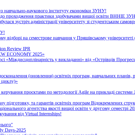
о навчально-наукового інституту економіки ЗУНУ!
я до проходження практики здобувачами вищої освіти ВННІЕ ЗУН
булася зустріч адміністрації університету зі студентським самов
НУ!
у відборі на семестрове навчання у Пряшівському університеті 
tion Review IPR
 «NEW ECONOMY 2025»
сі «Міждисциплінарність у викладанні» від «Острівців Прогрес
осконалення (оновлення) освітніх програм, навчальних планів, 
о циклу)»
керування проєктами по методології Agile на прикладі системи Ji
ьну підготовку, та гарантів освітніх програм Відокремлених стру
ціонального агентства якості вищої освіти у другому семестрі 20
ання від Virtual Internships!
нього"
dy Days-2025