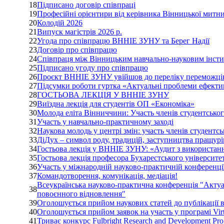
18
Підписано договір співпраці
19
Професійні орієнтири від керівника Вінницької митни
20
Колодій 2026
21
Випуск магістрів 2026 р.
22
Угода про співпрацю ВННІЕ ЗУНУ та Берег Надії
23
Договір про співпрацю
24
Співпраця між Вінницьким навчально-науковим інст
25
Підписано угоду про співпрацю
26
Проєкт ВННІЕ ЗУНУ увійшов до переліку переможців
27
Підсумки роботи гуртка «Актуальні проблеми ефектив
28
ГОСТЬОВА ЛЕКЦІЯ У ВННІЕ ЗУНУ
29
Виїздна лекція для студентів ОП «Економіка»
30
Молода еліта Вінниччини: Участь членів студентськог
31
Участь у навчально-практичному заході
32
Наукова молодь у центрі змін: участь членів студент
33
ДіДух – символ роду, традицій, заступництва пращурів
34
Гостьова лекція у ВННІЕ ЗУНУ: «Аудит з використанн
35
Гостьова лекція професора Бухарестського університ
36
Участь у міжнародній науково-практичній конференці
37
Командотворення, комунікація, медіація!
Всеукраїнська науково-практична конференція "Актуал
38
повоєнного відновлення"
39
Оголошується прийом наукових статей до публікації в ж
40
Оголошується прийом заявок на участь у програмі Virtu
41
Триває конкурс Fulbright Research and Development Pr