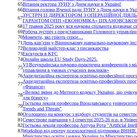
65
Вітання ректора ЗУНУ з Днем науки в Україні!
66
Вітання голови Вченої ради ЗУНУ з Днем науки в Укр
ЗУСТРІЧ ІЗ ДИРЕКТОРОМ З ОПЕРАЦІЙНОЇ ДІЯ
67
ГАРАНТОМ ОПП «ЕКОНОМІКА» ЦІХАНОВСЬКОЮ
68
17 травня 2025 року вся наукова спільнота відзначає с
69
Робоча зустріч з представниками Головного управлінн
70
Моменти, які гріють серце…
71
День кар’єри у Вінницькому навчально-науковому інс
72
Великодній майстер-клас з писанкарства
73
Екскурсія в KFC
74
Онлайн школа EU Study Days-2025.
VI Всеукраїнська науково-практична конференція з 
75
управління в умовах сучасних викликів»
76
Акредитаційна експертиза освітньо-професійної прог
Акредитаційна експертиза освітньо-професійних прогр
77
«Фінанси»
«Великі зміни до Митного кодексу України, що очікую
78
для бізнесу»
Гостьова лекція професора Вроцлавського університету е
79
Trends and Threats"
80
Оголошено на конкурс з відбору студентів на семестр
81
Семестрове навчання у І семестрі 2025-26 н.р. в Ун
82
Гостьова лекція професора Артура Рота "Artificial Intell
83
Workshop від центру психологічної підтримки ВННІ
Міністерство освіти і науки України та Міністерство 