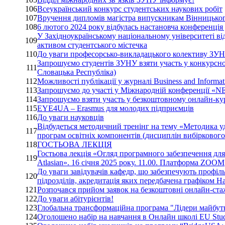
106
Всеукраїнський конкурс студентських наукових робіт
107
Вручення дипломів магістра випускникам Вінницьког
108
6 лютого 2024 року відбулась настановча конференці
У Західноукраїнському національному університеті від
109
активом студентського містечка
110
До уваги професорсько-викладацького колективу ЗУ
Запрошуємо студентів ЗУНУ взяти участь у конкурсном
111
Словацька Республіка)
112
Можливості публікації у журналі Business and Informa
113
Запрошуємо до участі у Міжнародній конференції
114
Запрошуємо взяти участь у безкоштовному онлайн-кур
115
EYE4UA – Erasmus для молодих підприємців
116
До уваги науковців
Відбудеться методичний тренінг на тему «Методика уд
117
програм освітніх компонентів (дисциплін вибірковог
118
ГОСТЬОВА ЛЕКЦІЯ
Гостьова лекція «Огляд програмного забезпечення для 
119
Atlasian». 16 січня 2025 року. 11.00. Платформа ZOOM
До уваги завідувачів кафедр, що забезпечують профіл
120
підрозділів, акредитація яких передбачена графіком На
121
Розпочався прийом заявок на безкоштовні онлайн-стажув
122
До уваги абітурієнтів!
123
Глобальна трансформаційна програма "Лідери майбут
124
Оголошено набір на навчання в Онлайн школі EU Stu