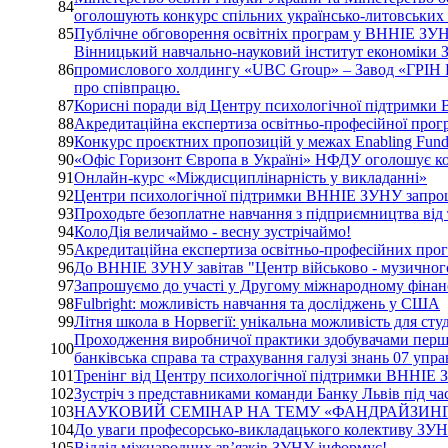
84
оголошують конкурс спільних українсько-литовських н
85
Публічне обговорення освітніх програм у ВННІЕ ЗУ
Вінницький навчально-науковий інститут економіки З
86
промислового холдингу «UBC Group» – Завод «ГРІН 
про співпрацю.
87
Корисні поради від Центру психологічної підтримки
88
Акредитаційна експертиза освітньо-професійної прог
89
Конкурс проєктних пропозицій у межах Enabling Fund
90
«Офіс Горизонт Європа в Україні» НФДУ оголошує к
91
Онлайн-курс «Міждисциплінарність у викладанні»
92
Центри психологічної підтримки ВННІЕ ЗУНУ запро
93
Проходьте безоплатне навчання з підприємництва ві
94
КолоДія величаймо - весну зустрічаймо!
95
Акредитаційна експертиза освітньо-професійних прог
96
До ВННІЕ ЗУНУ завітав "Центр військово - музичног
97
Запрошуємо до участі у Другому міжнародному фіна
98
Fulbright: можливість навчання та досліджень у США
99
Літня школа в Норвегії: унікальна можливість для ст
Проходження виробничої практики здобувачами першого
100
банківська справа та страхування галузі знань 07 уп
101
Тренінг від Центру психологічної підтримки ВННІЕ
102
Зустріч з представниками команди Банку Львів під час
103
НАУКОВИЙ СЕМІНАР НА ТЕМУ «ФАНДРАЙЗИНГ 
104
До уваги професорсько-викладацького колективу ЗУН
105
Відділ міжнародних зв’язків ЗУНУ інформує!