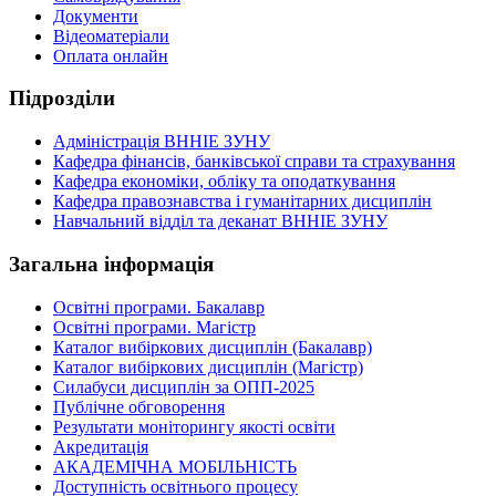
Документи
Відеоматеріали
Оплата онлайн
Підрозділи
Адміністрація ВННІЕ ЗУНУ
Кафедра фінансів, банківської справи та страхування
Кафедра економіки, обліку та оподаткування
Кафедра правознавства і гуманітарних дисциплін
Навчальний відділ та деканат ВННІЕ ЗУНУ
Загальна інформація
Освітні програми. Бакалавр
Освітні програми. Магістр
Каталог вибіркових дисциплін (Бакалавр)
Каталог вибіркових дисциплін (Магістр)
Силабуси дисциплін за ОПП-2025
Публічне обговорення
Результати моніторингу якості освіти
Акредитація
АКАДЕМІЧНА МОБІЛЬНІСТЬ
Доступність освітнього процесу