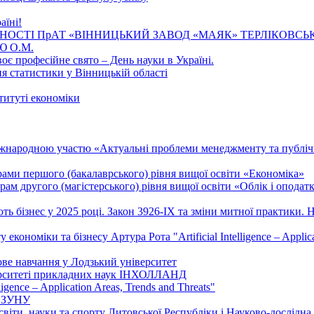
аїні!
ЛЬНОСТІ ПрАТ «ВІННИЦЬКИЙ ЗАВОД «МАЯК» ТЕРЛІКОВСЬ
 О.М.
воє професійне свято – День науки в Україні.
я статистики у Вінницькій області
титуті економіки
міжнародною участю «Актуальні проблеми менеджменту та публі
рами першого (бакалаврського) рівня вищої освіти «Економіка»
ам другого (магістерського) рівня вищої освіти «Облік і оподат
ть бізнес у 2025 році. Закон 3926-ІХ та зміни митної практики.
кономіки та бізнесу Артура Рота "Artificial Intelligence – Applica
ове навчання у Лодзький університет
іверситеті прикладних наук ІНХОЛЛАНД
igence – Application Areas, Trends and Threats"
Е ЗУНУ
освіти, науки та спорту Литовської Республіки і Науково-дослідн