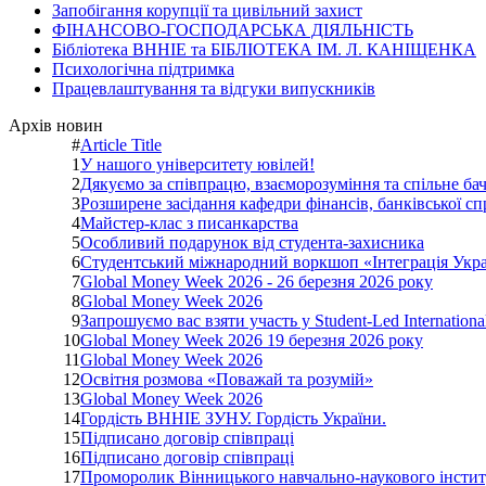
Запобігання корупції та цивільний захист
ФІНАНСОВО-ГОСПОДАРСЬКА ДІЯЛЬНІСТЬ
Бібліотека ВННІЕ та БІБЛІОТЕКА ІМ. Л. КАНІЩЕНКА
Психологічна підтримка
Працевлаштування та відгуки випускників
Архів новин
#
Article Title
1
У нашого університету ювілей!
2
Дякуємо за співпрацю, взаєморозуміння та спільне ба
3
Розширене засідання кафедри фінансів, банківської сп
4
Майстер-клас з писанкарства
5
Особливий подарунок від студента-захисника
6
Студентський міжнародний воркшоп «Інтеграція Укр
7
Global Money Week 2026 - 26 березня 2026 року
8
Global Money Week 2026
9
Запрошуємо вас взяти участь у Student-Led Internation
10
Global Money Week 2026 19 березня 2026 року
11
Global Money Week 2026
12
Освітня розмова «Поважай та розумій»
13
Global Money Week 2026
14
Гордість ВННІЕ ЗУНУ. Гордість України.
15
Підписано договір співпраці
16
Підписано договір співпраці
17
Проморолик Вінницького навчально-наукового інститу