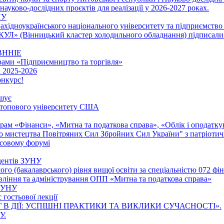
ауково-дослідних проєктів для реалізації у 2026-2027 роках.
НУ
ахідноукраїнського національного університету та підприємство
КУЛ» (Вінницький кластер холодильного обладнання) підписал
 ВННІЕ
рами «Підприємництво та торгівля»
 2025-2026
онкурс!
шує
д топового університету США
рам «Фінанси», «Митна та податкова справа», «Облік і оподатк
о мистецтва Повітряних Сил Збройних Сил України" з патріоти
нсовому форумі
удентів ЗУНУ
 (бакалаврського) рівня вищої освіти за спеціальністю 072 фін
равління та адміністрування ОПП «Митна та податкова справа»
 ЗУНУ
 гостьової лекції
В ДІЇ: УСПІШНІ ПРАКТИКИ ТА ВИКЛИКИ СУЧАСНОСТІ».
У.