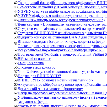
42
Традиційний благодійний ярмарок відбувався у В
43
Семестрове навчання у Школі бізнесу в Любляні у м
44
У ЗУНУ стартував відбір наукових досліджень, які фі
45
У ЗУНУ відбудуться вибори студентських деканів і ди
46
«Вінниця – вінець Бога» (екскурсія першокурсників)
47
День кар’єри у Вінницькому навчально-науковому інс
48
Студенти економічних спеціальностей на практичній 
49
Студенти ВННІЕ ЗУНУ ознайомилися з діяльністю Пен
50
Відкрито конкурс на стипендії DAAD для студентів, а
Вітаємо кандидата історичних наук, доцента кафедр
51
Олександрівну з перемогою у конкурсі на підтримку 
52
Всеукраїнська науково-практична конференція-2025
53
Програма імені Фулбрайта: конкурс Fulbright Visiting 
54
Військові психологи
55
Емоції vs логіка
56
Оголошується конкурс
57
Nord University: нові можливості для студентів магіс
58
Подяка для ВННІЕ ЗУНУ!
59
ВННІЕ ЗУНУ розпочав новий навчальний рік!
60
Актуально про кібербезпеку щодо протидії онлайн-ша
61
Донать свій час на захист інфопростору
62
Набір на програму академічної мобільності Erasmus+ 
У Вінницькому навчально-науковому інституті економ
63
засідання кафедри
64
Участь у панельній дискусії «Бізнес до 25»: молоді н