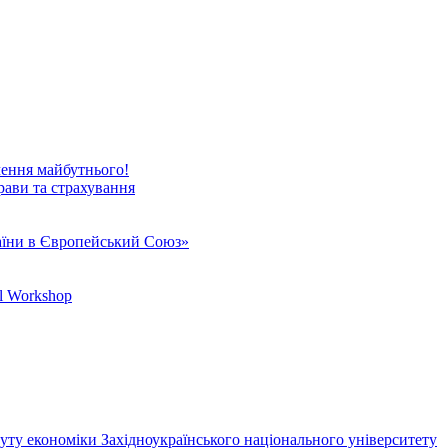
чення майбутнього!
рави та страхування
аїни в Європейський Союз»
al Workshop
ту економіки Західноукраїнського національного університету