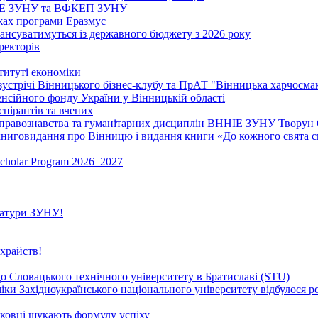
ННІЕ ЗУНУ та ВФКЕП ЗУНУ
ежах програми Еразмус+
нансуватимуться із державного бюджету з 2026 року
ректорів
титуті економіки
зустрічі Вінницького бізнес-клубу та ПрАТ "Вінницька харчосма
сійного фонду України у Вінницькій області
спірантів та вчених
и правознавства та гуманітарних дисциплін ВННІЕ ЗУНУ Творун 
книговидання про Вінницю і видання книги «До кожного свята св
Scholar Program 2026–2027
тратури ЗУНУ!
храйств!
до Словацького технічного університету в Братиславі (STU)
іки Західноукраїнського національного університету відбулося 
ауковці шукають формулу успіху