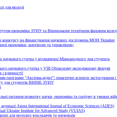
ці для молоді
итутом економіки ЗУНУ та Вінницьким технічним фаховим коле
 конкурсу на фінансування наукових досліджень МОН України
ної економіки, контролю та управління»
о наукового гуртка у відзначенні Міжнародного дня студента
ського наукового гуртка у VIII Обласному молодіжному форумі
 і вдячності!
ям програми “Аксіома-аудит”: практичні аспекти застосування і
ету для студентів ВННІЕ ЗУНУ
ї
ьні питання розвитку науки, економіки та соціуму в умовах вій
урналі Agora International Journal of Economic Sciences (AIJES)
al Ukraine Institute for Advanced Study (VUIAS)
ogram для молодих викладачів та науковців