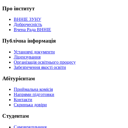
Про інститут
ВННІЕ ЗУНУ
Доброчесність
Вчена Рада ВННІЕ
Публічна інформація
Установчі документи
Ліцензування
Організація освітнього процесу
Забезпечення якості освіти
Абітурієнтам
Приймальна комісія
Напрями підготовки
Контакти
Скринька довіри
Студентам
Самоврядування