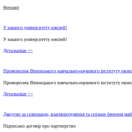
Фотозвіт
У нашого університету ювілей!
У нашого університету ювілей!
Детальніше >>
Проморолик Вінницького навчально-наукового інституту еконо
Проморолик Вінницького навчально-наукового інституту екон
Детальніше >>
Дякуємо за співпрацю, взаєморозуміння та спільне бачення ма
Підписано договір про партнерство