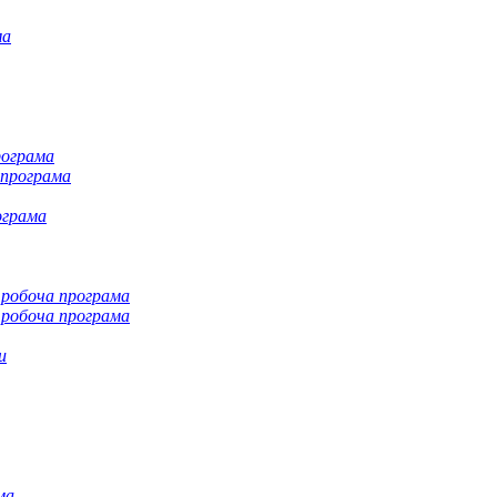
ма
рограма
 програма
ограма
робоча програма
робоча програма
и
ма