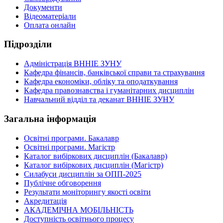
Документи
Відеоматеріали
Оплата онлайн
Підрозділи
Адміністрація ВННІЕ ЗУНУ
Кафедра фінансів, банківської справи та страхування
Кафедра економіки, обліку та оподаткування
Кафедра правознавства і гуманітарних дисциплін
Навчальний відділ та деканат ВННІЕ ЗУНУ
Загальна інформація
Освітні програми. Бакалавр
Освітні програми. Магістр
Каталог вибіркових дисциплін (Бакалавр)
Каталог вибіркових дисциплін (Магістр)
Силабуси дисциплін за ОПП-2025
Публічне обговорення
Результати моніторингу якості освіти
Акредитація
АКАДЕМІЧНА МОБІЛЬНІСТЬ
Доступність освітнього процесу