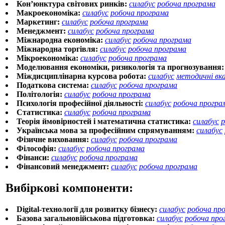
Кон’юнктура світових ринків:
силабус
робоча програма
Макроекономіка:
силабус
робоча програма
Маркетинг:
силабус
робоча програма
Менеджмент:
силабус
робоча програма
Міжнародна економіка:
силабус
робоча програма
Міжнародна торгівля:
силабус
робоча програма
Мікроекономіка:
силабус
робоча програма
Моделювання економіки, ризикологія та прогнозування:
Міждисциплінарна курсова робота:
силабус
методичні вка
Податкова система:
силабус
робоча програма
Політологія:
силабус
робоча програма
Психологія професійної діяльності:
силабус
робоча програ
Статистика:
силабус
робоча програма
Теорія ймовірностей і математична статистика:
силабус
р
Українська мова за професійним спрямуванням:
силабус
Фізичне виховання:
силабус
робоча програма
Філософія:
силабус
робоча програма
Фінанси:
силабус
робоча програма
Фінансовий менеджмент:
силабус
робоча програма
Вибіркові компоненти:
Digital-технології для розвитку бізнесу:
силабус
робоча пр
Базова загальновійськова підготовка:
силабус
робоча про