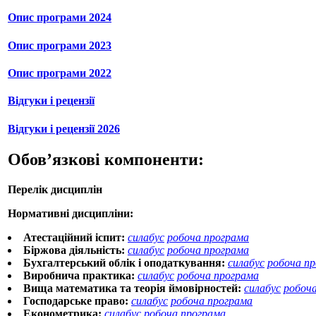
Опис програми 2024
Опис програми 2023
Опис програми 2022
Відгуки і рецензії
Відгуки і рецензії 2026
Обов’язкові компоненти:
Перелік дисциплін
Нормативні дисципліни:
Атестаційний іспит:
силабус
робоча програма
Біржова діяльність:
силабус
робоча програма
Бухгалтерський облік і оподаткування:
силабус
робоча п
Виробнича практика:
силабус
робоча програма
Вища математика та теорія ймовірностей:
силабус
робоч
Господарське право:
силабус
робоча програма
Економетрика:
силабус
робоча програма