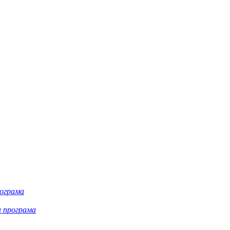
рограма
а програма