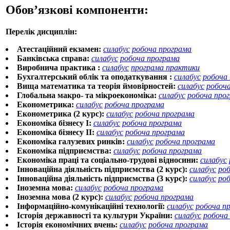
Обов’язкові компоненти:
Перелік дисциплін:
Атестаційний екзамен:
силабус
робоча програма
Банківська справа:
силабус
робоча програма
Виробнича практика :
силабус
програма практики
Бухгалтерський облік та оподаткування :
силабус
робоча
Вища математика та теорія ймовірностей:
силабус
робоч
Глобальна макро- та мікроекономіка:
силабус
робоча про
Економетрика:
силабус
робоча програма
Економетрика (2 курс):
силабус
робоча програма
Економіка бізнесу І:
силабус
робоча програма
Економіка бізнесу ІІ:
силабус
робоча програма
Економіка галузевих ринків:
силабус
робоча програма
Економіка підприємства:
силабус
робоча програма
Економіка праці та соціально-трудові відносини:
силабус
Інноваційна діяльність підприємства (2 курс):
силабус
ро
Інноваційна діяльність підприємства (3 курс):
силабус
ро
Іноземна мова:
силабус
робоча програма
Іноземна мова (2 курс):
силабус
робоча програма
Інформаційно-комунікаційні технології:
силабус
робоча п
Історія державності та культури України:
силабус
робоча
Історія економічних вчень:
силабус
робоча програма