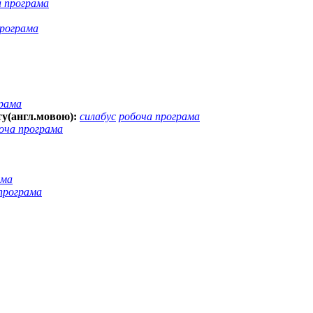
а програма
програма
грама
у(англ.мовою):
силабус
робоча програма
оча програма
ама
програма