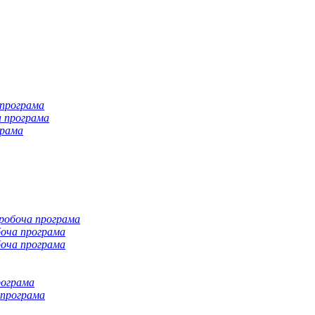
 програма
а програма
грама
робоча програма
боча програма
боча програма
рограма
 програма