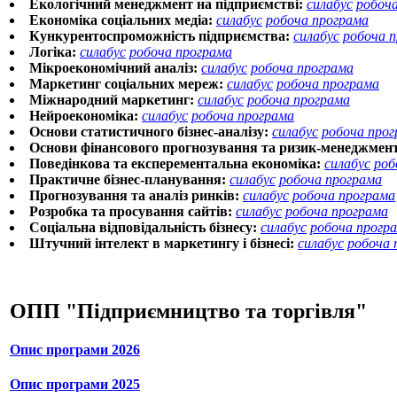
Екологічний менеджмент на підприємстві:
силабус
робоч
Економіка соціальних медіа:
силабус
робоча програма
Кункурентоспроможність підприємства:
силабус
робоча 
Логіка:
силабус
робоча програма
Мікроекономічний аналіз:
силабус
робоча програма
Маркетинг соціальних мереж:
силабус
робоча програма
Міжнародний маркетинг:
силабус
робоча програма
Нейроекономіка:
силабус
робоча програма
Основи статистичного бізнес-аналізу:
силабус
робоча про
Основи фінансового прогнозування та ризик-менеджмент
Поведінкова та експерементальна економіка:
силабус
роб
Практичне бізнес-планування:
силабус
робоча програма
Прогнозування та аналіз ринків:
силабус
робоча програма
Розробка та просування сайтів:
силабус
робоча програма
Соціальна відповідальність бізнесу:
силабус
робоча прогр
Штучний інтелект в маркетингу і бізнесі:
силабус
робоча 
ОПП "Підприємництво та торгівля"
Опис програми 2026
Опис програми 2025