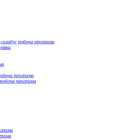
силабус
робоча програма
зівки
ма
обоча програма
робоча програма
ограма
грама