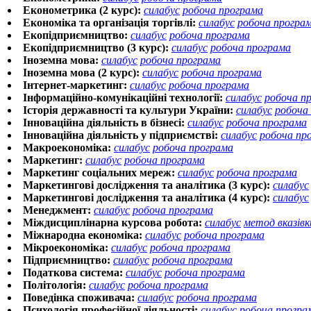
Економетрика (2 курс):
силабус
робоча програма
Економіка та організація торгівлі:
силабус
робоча програ
Екопідприємництво:
силабус
робоча програма
Екопідприємництво (3 курс):
силабус
робоча програма
Іноземна мова:
силабус
робоча програма
Іноземна мова (2 курс):
силабус
робоча програма
Інтернет-маркетинг:
силабус
робоча програма
Інформаційно-комунікаційні технології:
силабус
робоча п
Історія державності та культури України:
силабус
робоча
Інноваційна діяльність в бізнесі:
силабус
робоча програма
Інноваційна діяльність у підприємстві:
силабус
робоча пр
Макроекономіка:
силабус
робоча програма
Маркетинг:
силабус
робоча програма
Маркетинг соціальних мереж:
силабус
робоча програма
Маркетингові дослідження та аналітика (3 курс):
силабус
Маркетингові дослідження та аналітика (4 курс):
силабус
Менеджмент:
силабус
робоча програма
Міждисциплінарна курсова робота:
силабус
метод вказівк
Міжнародна економіка:
силабус
робоча програма
Мікроекономіка:
силабус
робоча програма
Підприємництво:
силабус
робоча програма
Податкова система:
силабус
робоча програма
Політологія:
силабус
робоча програма
Поведінка споживача:
силабус
робоча програма
Психологія професійної діяльності:
силабус
робоча програ