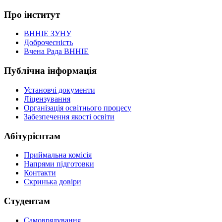
Про інститут
ВННІЕ ЗУНУ
Доброчесність
Вчена Рада ВННІЕ
Публічна інформація
Установчі документи
Ліцензування
Організація освітнього процесу
Забезпечення якості освіти
Абітурієнтам
Приймальна комісія
Напрями підготовки
Контакти
Скринька довіри
Студентам
Самоврядування