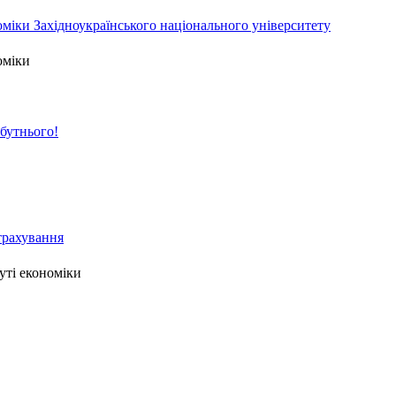
міки Західноукраїнського національного університету
оміки
йбутнього!
страхування
уті економіки