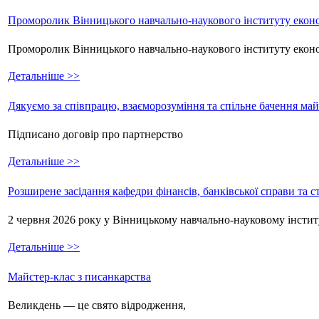
Проморолик Вінницького навчально-наукового інституту еконо
Проморолик Вінницького навчально-наукового інституту екон
Детальніше >>
Дякуємо за співпрацю, взаєморозуміння та спільне бачення ма
Підписано договір про партнерство
Детальніше >>
Розширене засідання кафедри фінансів, банківської справи та 
2 червня 2026 року у Вінницькому навчально-науковому інстит
Детальніше >>
Майстер-клас з писанкарства
Великдень — це свято відродження,