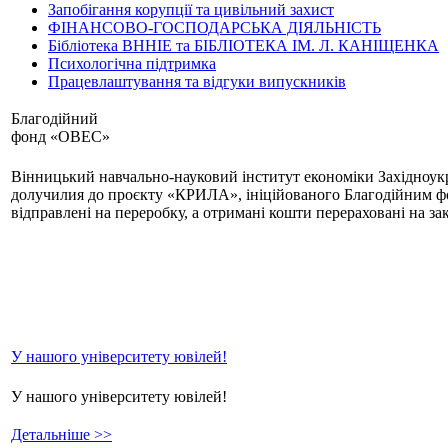
Запобігання корупції та цивільний захист
ФІНАНСОВО-ГОСПОДАРСЬКА ДІЯЛЬНІСТЬ
Бібліотека ВННІЕ та БІБЛІОТЕКА ІМ. Л. КАНІЩЕНКА
Психологічна підтримка
Працевлаштування та відгуки випускників
Благодійний
фонд «ОВЕС»
Вінницький навчально-науковий інститут економіки Західноу
долучилия до проєкту «КРИЛА», ініційованого Благодійним фо
відправлені на переробку, а отримані кошти перераховані на 
У нашого університету ювілей!
У нашого університету ювілей!
Детальніше >>