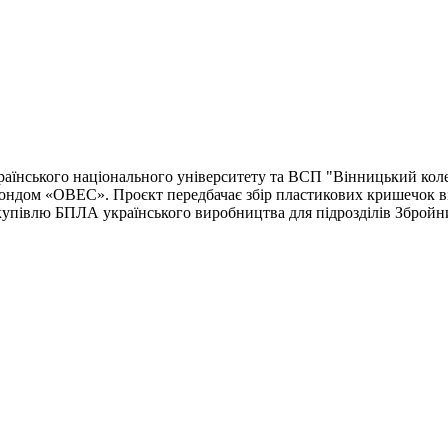
країнського національного університету та ВСП "Вінницький ко
ндом «ОВЕС». Проєкт передбачає збір пластикових кришечок від
закупівлю БПЛА українського виробництва для підрозділів Зброй