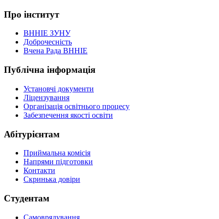
Про інститут
ВННІЕ ЗУНУ
Доброчесність
Вчена Рада ВННІЕ
Публічна інформація
Установчі документи
Ліцензування
Організація освітнього процесу
Забезпечення якості освіти
Абітурієнтам
Приймальна комісія
Напрями підготовки
Контакти
Скринька довіри
Студентам
Самоврядування