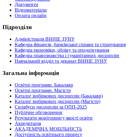
Документи
Відеоматеріали
Оплата онлайн
Підрозділи
Адміністрація ВННІЕ ЗУНУ
Кафедра фінансів, банківської справи та страхування
Кафедра економіки, обліку та оподаткування
Кафедра правознавства і гуманітарних дисциплін
Навчальний відділ та деканат ВННІЕ ЗУНУ
Загальна інформація
Освітні програми. Бакалавр
Освітні програми. Магістр
Каталог вибіркових дисциплін (Бакалавр)
Каталог вибіркових дисциплін (Магістр)
Силабуси дисциплін за ОПП-2025
Публічне обговорення
Результати моніторингу якості освіти
Акредитація
АКАДЕМІЧНА МОБІЛЬНІСТЬ
Доступність освітнього процесу