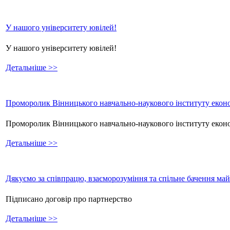
У нашого університету ювілей!
У нашого університету ювілей!
Детальніше >>
Проморолик Вінницького навчально-наукового інституту еконо
Проморолик Вінницького навчально-наукового інституту екон
Детальніше >>
Дякуємо за співпрацю, взаєморозуміння та спільне бачення ма
Підписано договір про партнерство
Детальніше >>