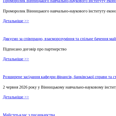
Проморолик Вінницького навчально-наукового інституту еконо
Проморолик Вінницького навчально-наукового інституту екон
Детальніше >>
Дякуємо за співпрацю, взаєморозуміння та спільне бачення ма
Підписано договір про партнерство
Детальніше >>
Розширене засідання кафедри фінансів, банківської справи та 
2 червня 2026 року у Вінницькому навчально-науковому інстит
Детальніше >>
Майстер-клас з писанкарства