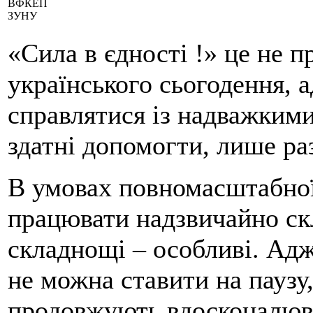
ВФКЕП
ЗУНУ
«Сила в єдності !» це не пр
українського сьогодення, 
справлятися із надважким
здатні допомогти, лише раз
В умовах повномасштабної 
працювати надзвичайно скл
складнощі – особливі. Адж
не можна ставити на паузу,
продовжують вдосконалюва