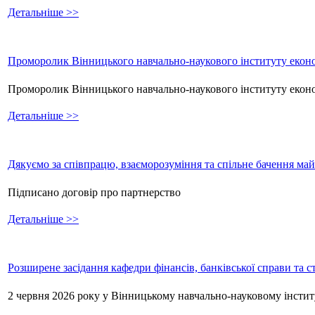
Детальніше >>
Проморолик Вінницького навчально-наукового інституту еконо
Проморолик Вінницького навчально-наукового інституту екон
Детальніше >>
Дякуємо за співпрацю, взаєморозуміння та спільне бачення ма
Підписано договір про партнерство
Детальніше >>
Розширене засідання кафедри фінансів, банківської справи та 
2 червня 2026 року у Вінницькому навчально-науковому інстит