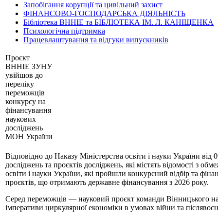
Запобігання корупції та цивільний захист
ФІНАНСОВО-ГОСПОДАРСЬКА ДІЯЛЬНІСТЬ
Бібліотека ВННІЕ та БІБЛІОТЕКА ІМ. Л. КАНІЩЕНКА
Психологічна підтримка
Працевлаштування та відгуки випускників
Проєкт
ВННІЕ ЗУНУ
увійшов до
переліку
переможців
конкурсу на
фінансування
наукових
досліджень
МОН України
Відповідно до Наказу Міністерства освіти і науки України ві
досліджень та проєктів досліджень, які містять відомості з об
освіти і науки України, які пройшли конкурсний відбір та фін
проєктів, що отримають державне фінансування з 2026 року.
Серед переможців — науковий проєкт команди Вінницького навч
імперативи циркулярної економіки в умовах війни та післявоє