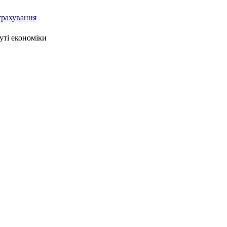
страхування
уті економіки