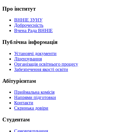
Про інститут
ВННІЕ ЗУНУ
Доброчесність
Вчена Рада ВННІЕ
Публічна інформація
Установчі документи
Ліцензування
Організація освітнього процесу
Забезпечення якості освіти
Абітурієнтам
Приймальна комісія
Напрями підготовки
Контакти
Скринька довіри
Студентам
Самоврядування