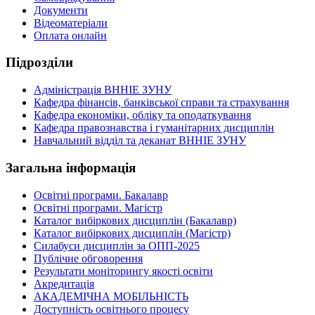
Документи
Відеоматеріали
Оплата онлайн
Підрозділи
Адміністрація ВННІЕ ЗУНУ
Кафедра фінансів, банківської справи та страхування
Кафедра економіки, обліку та оподаткування
Кафедра правознавства і гуманітарних дисциплін
Навчальний відділ та деканат ВННІЕ ЗУНУ
Загальна інформація
Освітні програми. Бакалавр
Освітні програми. Магістр
Каталог вибіркових дисциплін (Бакалавр)
Каталог вибіркових дисциплін (Магістр)
Силабуси дисциплін за ОПП-2025
Публічне обговорення
Результати моніторингу якості освіти
Акредитація
АКАДЕМІЧНА МОБІЛЬНІСТЬ
Доступність освітнього процесу