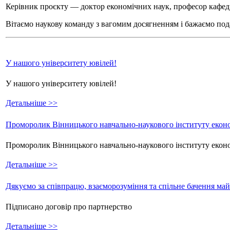
Керівник проєкту — доктор економічних наук, професор кафе
Вітаємо наукову команду з вагомим досягненням і бажаємо пода
У нашого університету ювілей!
У нашого університету ювілей!
Детальніше >>
Проморолик Вінницького навчально-наукового інституту еконо
Проморолик Вінницького навчально-наукового інституту екон
Детальніше >>
Дякуємо за співпрацю, взаєморозуміння та спільне бачення ма
Підписано договір про партнерство
Детальніше >>