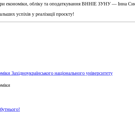
дри економіки, обліку та оподаткування ВННІЕ ЗУНУ — Інна Си
льших успіхів у реалізації проєкту!
міки Західноукраїнського національного університету
оміки
йбутнього!