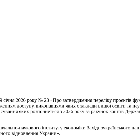
д 09 січня 2026 року № 23 «Про затвердження переліку проєктів 
меженням доступу, виконавцями яких є заклади вищої освіти та на
ансування яких розпочнеться з 2026 року за рахунок коштів Держ
ально-наукового інституту економіки Західноукраїнського наці
нного відновлення України».