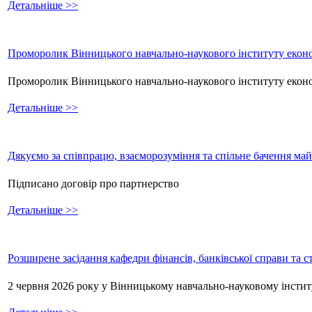
Детальніше >>
Проморолик Вінницького навчально-наукового інституту еконо
Проморолик Вінницького навчально-наукового інституту екон
Детальніше >>
Дякуємо за співпрацю, взаєморозуміння та спільне бачення ма
Підписано договір про партнерство
Детальніше >>
Розширене засідання кафедри фінансів, банківської справи та 
2 червня 2026 року у Вінницькому навчально-науковому інстит