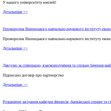
У нашого університету ювілей!
Детальніше >>
Проморолик Вінницького навчально-наукового інституту еконо
Проморолик Вінницького навчально-наукового інституту екон
Детальніше >>
Дякуємо за співпрацю, взаєморозуміння та спільне бачення ма
Підписано договір про партнерство
Детальніше >>
Розширене засідання кафедри фінансів, банківської справи та 