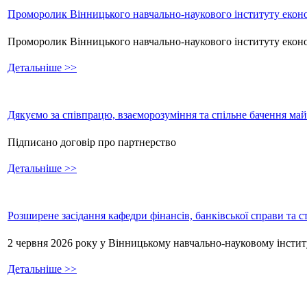
Проморолик Вінницького навчально-наукового інституту еконо
Проморолик Вінницького навчально-наукового інституту екон
Детальніше >>
Дякуємо за співпрацю, взаєморозуміння та спільне бачення ма
Підписано договір про партнерство
Детальніше >>
Розширене засідання кафедри фінансів, банківської справи та 
2 червня 2026 року у Вінницькому навчально-науковому інстит
Детальніше >>