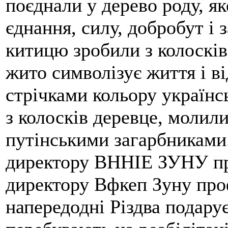
поєднали у дерево роду, я
єднання, силу, добробут і
китицю зробили з колосків
жито символізує життя і в
стрічками кольору українс
з колосків деревце, молил
путінськими загарбниками.
директору ВННІЕ ЗУНУ пр
директору Вфкеп Зуну пр
напередодні Різдва подару