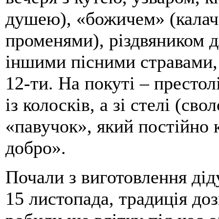
душею), «божичем» (калач
променями), різдвяником д
іншими пісними стравами,
12-ти. На покуті – престол
із колосків, а зі стелі (св
«павучок», який постійно к
добро».
Почали з виготовлення діду
15 листопада, традиція доз