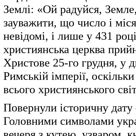
Землі: «Ой радуйся, Земле
зауважити, що число і міс
невідомі, і лише у 431 роц
християнська церква прийн
Христове 25-го грудня, у 
Римській імперії, оскільки
всього християнського світ
Повернули історичну дату 
Головними символами укра
вечеря з кутею, узваром, 