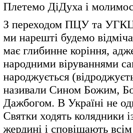
Плетемо ДіДуха і молимос
З переходом ПЦУ та УГКЦ
ми нарешті будемо відміча
має глибинне коріння, адж
народними віруваннями сам
народжується (відроджуєть
називали Сином Божим, Б
Дажбогом. В Україні не одн
Святки ходять колядники і
жердині і сповіщають всім