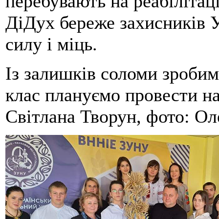
перебувають на реабілітац
ДіДух береже захисників У
силу і міць.
Із залишків соломи зробим
клас плануємо провести на
Світлана Творун, фото: Ол