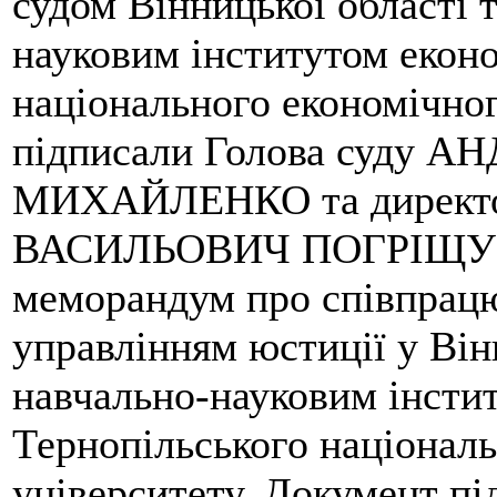
судом Вінницької області 
науковим інститутом екон
національного економічног
підписали Голова суду
МИХАЙЛЕНКО та директ
ВАСИЛЬОВИЧ ПОГРІЩУК. 
меморандум про співпрац
управлінням юстиції у Він
навчально-науковим інсти
Тернопільського націонал
університету. Документ пі